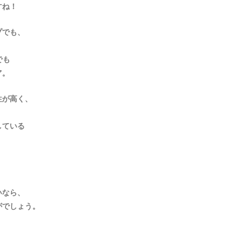
すね！
プでも、
でも
ア。
性が高く、
している
いなら、
がでしょう。