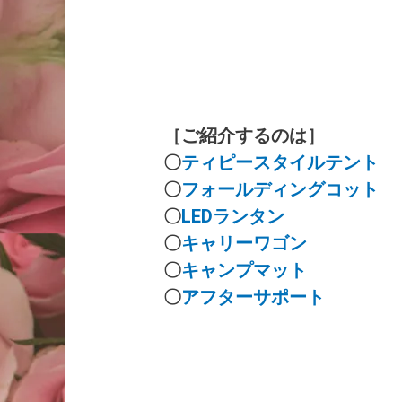
［ご紹介するのは］
〇
ティピースタイルテント
〇
フォールディングコット
〇
LEDランタン
〇
キャリーワゴン
〇
キャンプマット
〇
アフターサポート